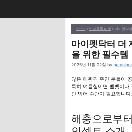
Skip
to
content
Home
»
반려동물 마켓
» 마이펫닥터 
마이펫닥터 더 제로
을 위한 필수템
2025년 11월 02일
by
petanima
많은 애완견 주인 분들이 
특히 여름철이면 벨벳이나 
인 방어 수단이 필요합니다
해충으로부터 
인섹트 소개