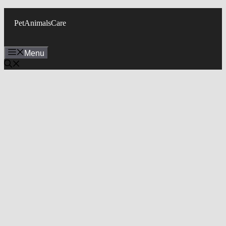
Skip
to
PetAnimalsCare
content
Menu