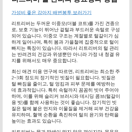
가성비 좋은 강아지 배변봉투 보러가기
리트리버는 두꺼운 이중모(더블 코트)를 가진 견종으
로, 보호 기능이 뛰어난 겉털과 부드러운 속털로 구성
되어 있습니다. 이중모 구조는 계절별로 털갈이가 심
하게 일어나며, 특히 봄과 가을철에 집중적으로 털이
빠지는 특징이 있습니다. 따라서 리트리버의 털 관리
는 반려견의 건강과 위생뿐만 아니라 가정 내 청결 유
지를 위해서도 매우 중요합니다.
최신 애견 미용 연구에 따르면, 리트리버는 최소한 주
2~3회 정도의 정기적인 빗질이 필요합니다. 빗질은
털 빠짐을 줄이고, 털 엉킴과 피부 문제를 예방하는
데 효과적입니다. 특히 속털까지 꼼꼼히 빗어 주어야
하며, 이를 위해 슬리커 브러시와 데시딩 콤브(털갈이
용 빗)를 함께 사용하는 것이 좋습니다. 정기적인 빗
질은 털에 붙은 먼지와 이물질을 제거해 피부 건강을
유지하며, 혈액 순환을 촉진하여 털의 윤기와 탄력을
높이는 효과도 있습니다.
리트리버는 물과 땀샘이 많지 않은 편이지만, 목욕은