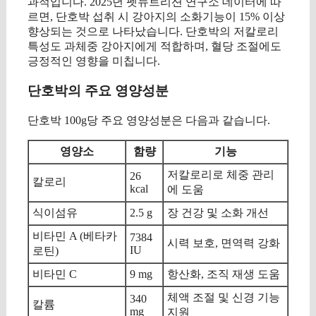
과적입니다. 2025년 펫뉴트리션 연구소 데이터에 따
르면, 단호박 섭취 시 강아지의 소화기능이 15% 이상
향상되는 것으로 나타났습니다. 단호박의 저칼로리
특성도 과체중 강아지에게 적합하며, 혈당 조절에도
긍정적인 영향을 미칩니다.
단호박의 주요 영양성분
단호박 100g당 주요 영양성분은 다음과 같습니다.
영양소
함량
기능
저칼로리로 체중 관리
26
칼로리
kcal
에 도움
식이섬유
2.5 g
장 건강 및 소화 개선
비타민 A (베타카
7384
시력 보호, 면역력 강화
IU
로틴)
비타민 C
9 mg
항산화, 조직 재생 도움
체액 조절 및 신경 기능
340
칼륨
mg
지원