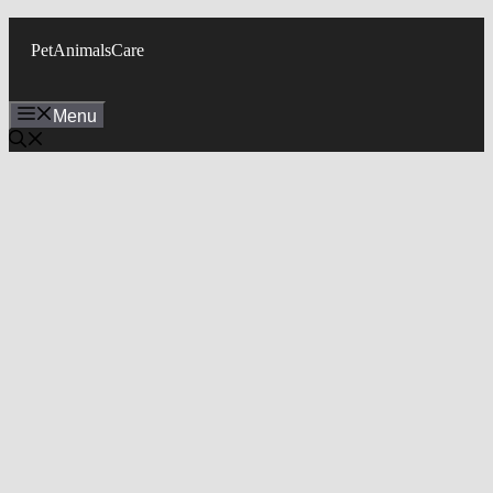
Skip
to
PetAnimalsCare
content
Menu