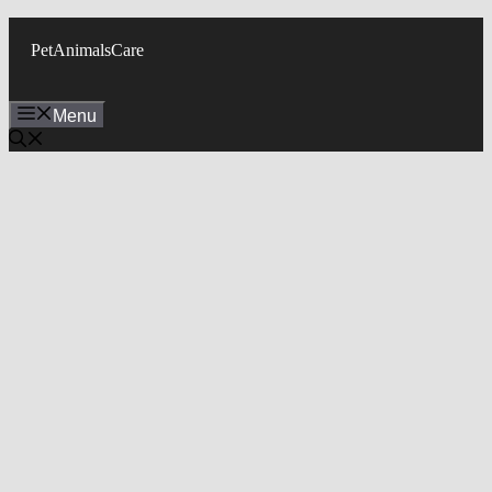
Skip
to
PetAnimalsCare
content
Menu