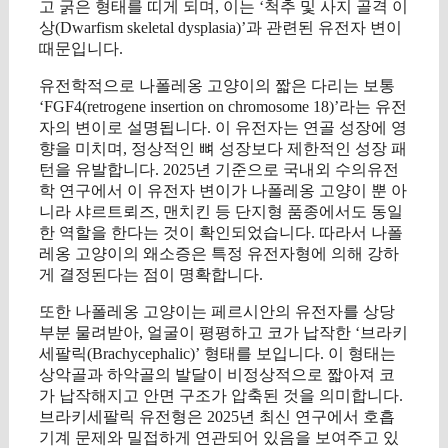
고 굵은 형태를 띠게 되며, 이는 ‘척추 및 사지 골격 이
상(Dwarfism skeletal dysplasia)’과 관련된 유전자 변이
때문입니다.
유전학적으로 나폴레옹 고양이의 짧은 다리는 보통
‘FGF4(retrogene insertion on chromosome 18)’라는 유전
자의 변이로 설명됩니다. 이 유전자는 연골 성장에 영
향을 미치며, 정상적인 뼈 성장보다 제한적인 성장 패
턴을 유발합니다. 2025년 기준으로 국내외 수의유전
학 연구에서 이 유전자 변이가 나폴레옹 고양이 뿐 아
니라 샤르트뢰즈, 맨치킨 등 단지형 품종에서도 동일
한 역할을 한다는 것이 확인되었습니다. 따라서 나폴
레옹 고양이의 왜소증은 특정 유전자형에 의해 강하
게 결정된다는 점이 명확합니다.
또한 나폴레옹 고양이는 페르시안의 유전자를 상당
부분 물려받아, 얼굴이 평평하고 코가 납작한 ‘브라키
세팔릭(Brachycephalic)’ 형태를 보입니다. 이 형태는
상악골과 하악골의 발달이 비정상적으로 짧아져 코
가 납작해지고 안면 구조가 압축된 것을 의미합니다.
브라키세팔릭 유전형은 2025년 최신 연구에서 호흡
기계 문제와 밀접하게 연관되어 있음을 보여주고 있