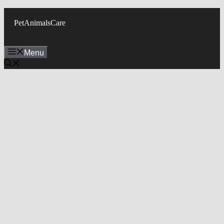
Skip
to
PetAnimalsCare
content
Menu