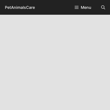
Skip
PetAnimalsCare
Menu
to
content