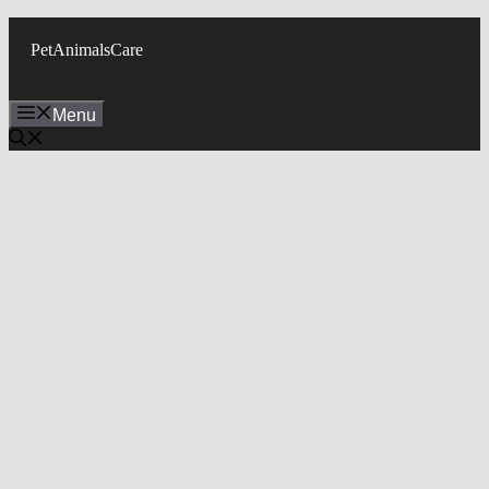
Skip
to
PetAnimalsCare
content
Menu