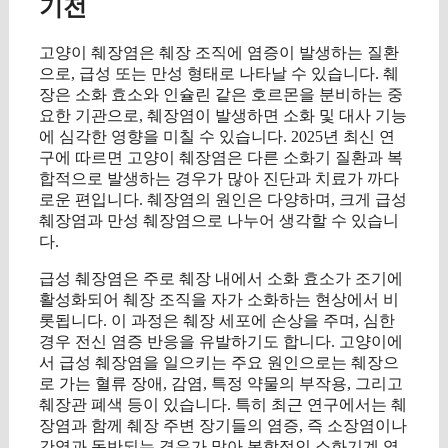
기전
고양이 췌장염은 췌장 조직에 염증이 발생하는 질환
으로, 급성 또는 만성 형태로 나타날 수 있습니다. 췌
장은 소화 효소와 인슐린 같은 호르몬을 분비하는 중
요한 기관으로, 췌장염이 발생하면 소화 및 대사 기능
에 심각한 영향을 미칠 수 있습니다. 2025년 최신 연
구에 따르면 고양이 췌장염은 다른 소화기 질환과 복
합적으로 발생하는 경우가 많아 진단과 치료가 까다
로운 편입니다. 췌장염의 원인은 다양하며, 크게 급성
췌장염과 만성 췌장염으로 나누어 생각할 수 있습니
다.
급성 췌장염은 주로 췌장 내에서 소화 효소가 조기에
활성화되어 췌장 조직을 자가 소화하는 현상에서 비
롯됩니다. 이 과정은 췌장 세포에 손상을 주며, 심한
경우 전신 염증 반응을 유발하기도 합니다. 고양이에
서 급성 췌장염을 일으키는 주요 원인으로는 췌장으
로 가는 혈류 장애, 감염, 특정 약물의 부작용, 그리고
췌장관 폐색 등이 있습니다. 특히 최근 연구에서는 췌
장염과 함께 췌장 주변 장기들의 염증, 즉 소장염이나
간염과 동반되는 경우가 많아 복합적인 소화기계 염