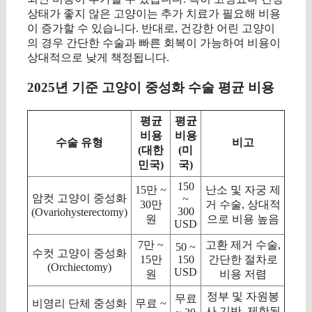
상태가 좋지 않은 고양이는 추가 치료가 필요해 비용
이 증가할 수 있습니다. 반대로, 건강한 어린 고양이
의 경우 간단한 수술과 빠른 회복이 가능하여 비용이
상대적으로 낮게 책정됩니다.
2025년 기준 고양이 중성화 수술 평균 비용
평균
평균
비용
비용
수술 유형
비고
(대한
(미
민국)
국)
150
15만 ~
난소 및 자궁 제
암컷 고양이 중성화
~
30만
거 수술, 상대적
300
(Ovariohysterectomy)
원
으로 비용 높음
USD
7만 ~
고환 제거 수술,
50 ~
수컷 고양이 중성화
15만
150
간단한 절차로
(Orchiectomy)
USD
원
비용 저렴
정부 및 자원봉
무료
비영리 단체 중성화
무료 ~
사 기반, 제한된