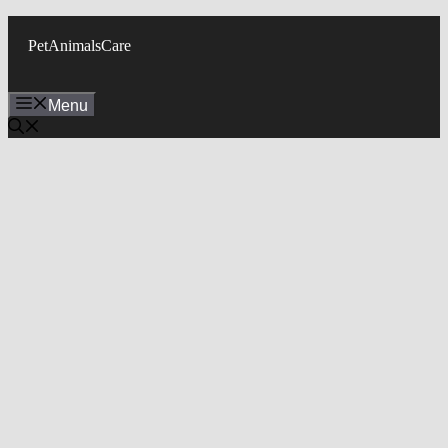
Skip
to
PetAnimalsCare
content
Menu