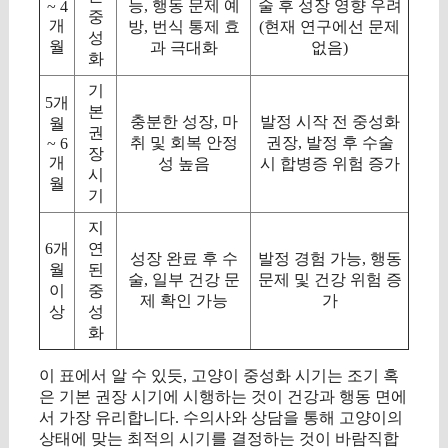
능, 행동 문제 예
술 후 성장 영향 우려
~ 4
중
개
방, 번식 통제 효
(현재 연구에선 문제
성
월
과 극대화
없음)
화
기
5개
본
충분한 성장, 마
발정 시작 전 중성화
월
권
취 및 회복 안정
권장, 발정 후 수술
~ 6
장
개
성 높음
시 합병증 위험 증가
시
월
기
지
6개
연
성장 완료 후 수
발정 경험 가능, 행동
월
된
술, 일부 건강 문
문제 및 건강 위험 증
이
중
제 확인 가능
가
상
성
화
이 표에서 알 수 있듯, 고양이 중성화 시기는 조기 혹
은 기본 권장 시기에 시행하는 것이 건강과 행동 면에
서 가장 유리합니다. 수의사와 상담을 통해 고양이의
상태에 맞는 최적의 시기를 결정하는 것이 바람직합