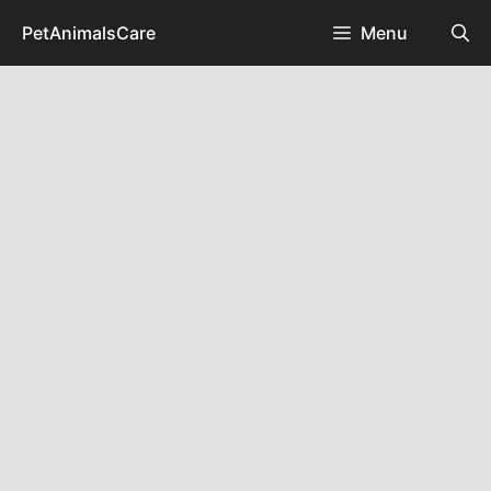
Skip
PetAnimalsCare
Menu
to
content