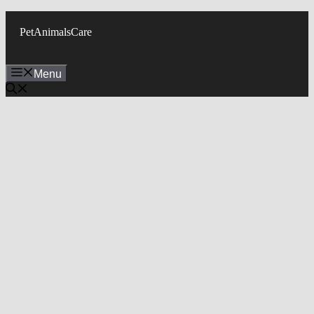
Skip
to
PetAnimalsCare
content
Menu