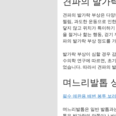
견파의 발가락
견파의 발가락 부상은 다양한
찔림, 과도한 운동으로 인
닿지 않고 위치가 특이하기
을 절거나 핥는 행동, 걷기
파의 발가락 부상 정도를 
발가락 부상이 심할 경우 감
수의학 연구에 따르면, 초
었습니다. 따라서 견파의 
며느리발톱 
필수 애완용 배변 봉투 보
며느리발톱은 일반 발톱과는
톱은 발가락의 안쪽이나 바