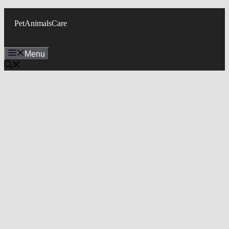
Skip
to
PetAnimalsCare
content
Menu