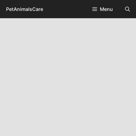
Skip
PetAnimalsCare
Menu
to
content