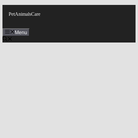
Skip
to
PetAnimalsCare
content
Menu