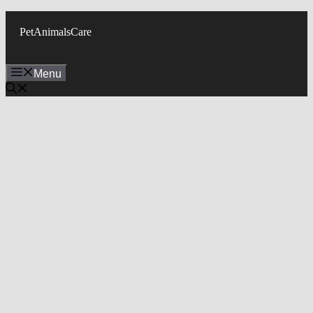
Skip
to
PetAnimalsCare
content
Menu