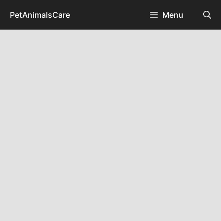
Skip
PetAnimalsCare
Menu
to
content