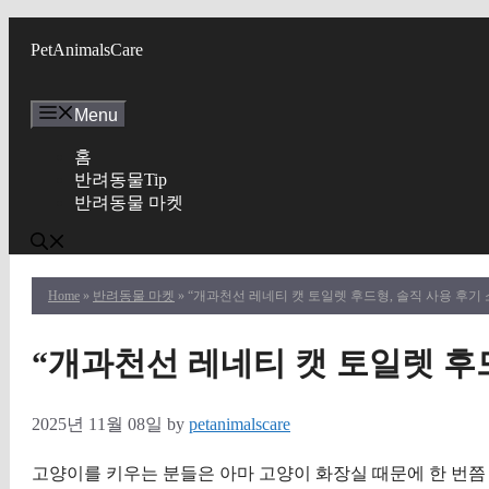
Skip
to
PetAnimalsCare
content
Menu
홈
반려동물Tip
반려동물 마켓
Home
»
반려동물 마켓
» “개과천선 레네티 캣 토일렛 후드형, 솔직 사용 후기
“개과천선 레네티 캣 토일렛 후
2025년 11월 08일
by
petanimalscare
고양이를 키우는 분들은 아마 고양이 화장실 때문에 한 번쯤