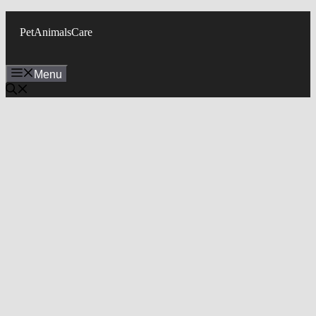
Skip
to
PetAnimalsCare
content
Menu