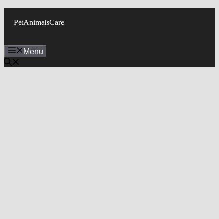
Skip
to
PetAnimalsCare
content
Menu