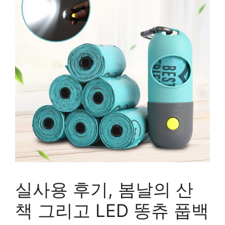
실사용 후기, 봄날의 산
책 그리고 LED 똥츄 풉백