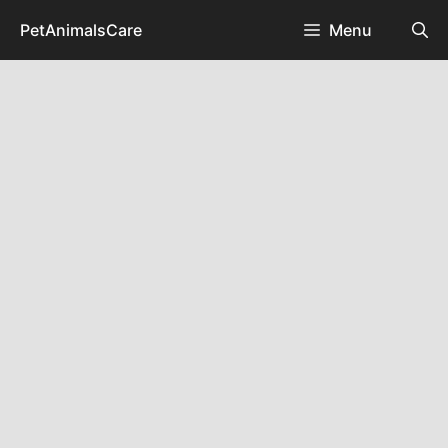
Skip
PetAnimalsCare
Menu
to
content