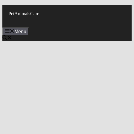
Skip
to
PetAnimalsCare
content
Menu