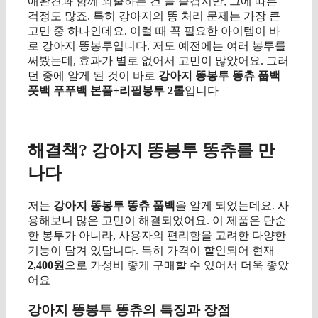
애완견과 함께 외출하는 건 늘 즐겁지만, 그에 따른
걱정도 많죠. 특히 강아지의 똥 처리 문제는 가장 큰
고민 중 하나인데요. 이럴 때 꼭 필요한 아이템이 바
로 강아지 똥봉투입니다. 저도 예전에는 여러 봉투를
써봤는데, 효과가 별로 없어서 고민이 많았어요. 그러
던 중에 알게 된 것이 바로
강아지 똥봉투 똥츄 풉백
풋백 푸푸백 본품+리필봉투 2롤
입니다
구매 정보 확인
해결책? 강아지 똥봉투 똥츄를 만
나다
저는
강아지 똥봉투 똥츄 풉백
을 알게 되었는데요. 사
용해보니 많은 고민이 해결되었어요. 이 제품은 단순
한 봉투가 아니라, 사용자의 편리함을 고려한 다양한
기능이 담겨 있답니다. 특히 가격이 할인되어 현재
2,400원
으로 가성비 좋게 구매할 수 있어서 더욱 좋았
어요
강아지 똥봉투 똥츄의 특징과 장점