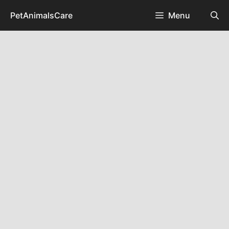
Skip
PetAnimalsCare
Menu
to
content