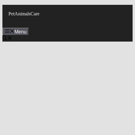
Skip
to
PetAnimalsCare
content
Menu