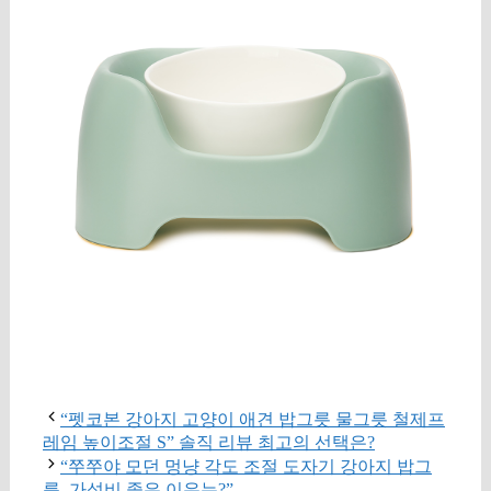
구매 정보 확인
“펫코본 강아지 고양이 애견 밥그릇 물그릇 철제프
레임 높이조절 S” 솔직 리뷰 최고의 선택은?
“쭈쭈야 모던 멍냥 각도 조절 도자기 강아지 밥그
릇, 가성비 좋은 이유는?”