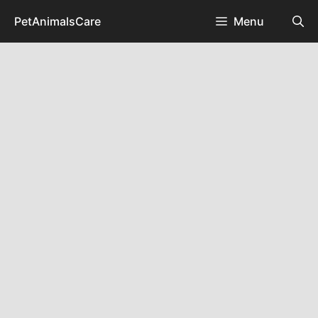
Skip
PetAnimalsCare
Menu
to
content