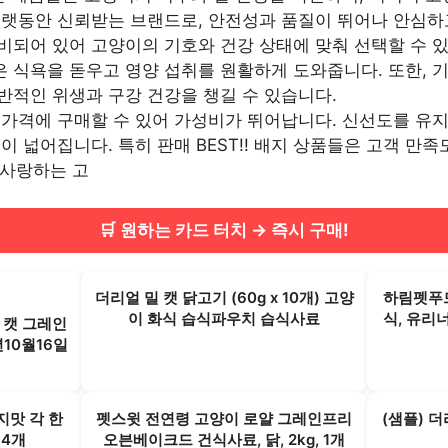
오랫동안 신뢰받는 브랜드로, 안전성과 품질이 뛰어나 안심하
비되어 있어 고양이의 기호와 건강 상태에 맞춰 선택할 수 
 식욕을 돋우고 영양 섭취를 원활하게 도와줍니다. 또한, 
반적인 위생과 구강 건강을 챙길 수 있습니다.
 가격에 구매할 수 있어 가성비가 뛰어납니다. 신선도를 유
이 넓어집니다. 특히 판매 BEST!! 배지 상품들은 고객 만
 사랑하는 고
🛒 원하는 카드 터치 → 즉시 구매!
더리얼 밀 캣 닭고기 (60g x 10개) 고양
하림펫푸드
이 화식 습식파우치 습식사료
식, 유리너
 캣 그레인
년10월16일
지맛 각 한
펫스윗 전연령 고양이 로얄 그레인프리
(샘플) 
 4개
오븐베이크드 건식사료, 닭, 2kg, 1개