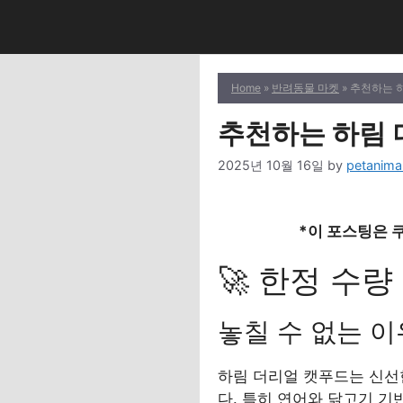
Skip
to
content
Home
»
반려동물 마켓
» 추천하는 
추천하는 하림 
2025년 10월 16일
by
petanima
*이 포스팅은 
🚀 한정 수
놓칠 수 없는 이
하림 더리얼 캣푸드는 신선
다. 특히 연어와 닭고기 기