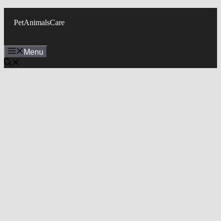
Skip
to
PetAnimalsCare
content
Menu