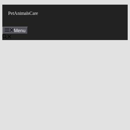
Skip
to
PetAnimalsCare
content
Menu