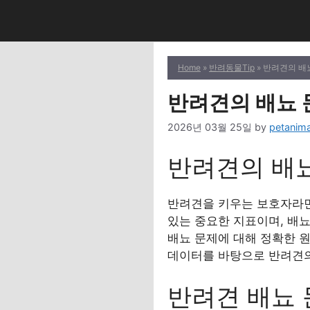
Skip
to
content
Home
»
반려동물Tip
» 반려견의 배
반려견의 배뇨 
2026년 03월 25일
by
petanima
반려견의 배뇨
반려견을 키우는 보호자라면
있는 중요한 지표이며, 배뇨
배뇨 문제에 대해 정확한 원
데이터를 바탕으로 반려견의
반려견 배뇨 