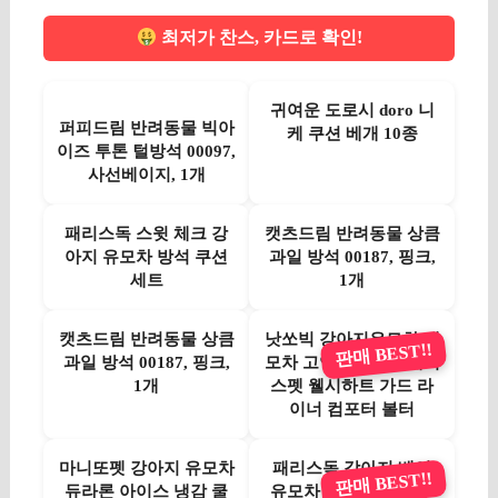
최저가 찬스, 카드로 확인!
귀여운 도로시 doro 니
퍼피드림 반려동물 빅아
케 쿠션 베개 10종
이즈 투톤 털방석 00097,
사선베이지, 1개
패리스독 스윗 체크 강
캣츠드림 반려동물 상큼
아지 유모차 방석 쿠션
과일 방석 00187, 핑크,
세트
1개
캣츠드림 반려동물 상큼
낫쏘빅 강아지유모차 개
판매 BEST!!
과일 방석 00187, 핑크,
모차 고양이유모차 해리
1개
스펫 웰시하트 가드 라
이너 컴포터 볼터
마니또펫 강아지 유모차
패리스독 강아지 베어
판매 BEST!!
듀라론 아이스 냉감 쿨
유모차 일체형 가드 쿠