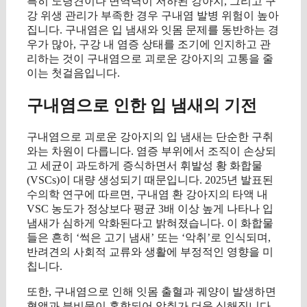
특히 노령견이나 면역력이 저하된 강아지, 그리고 구
강 위생 관리가 부족한 경우 구내염 발병 위험이 높아
집니다. 구내염은 입 냄새와 잇몸 문제를 동반하는 경
우가 많아, 구강 내 염증 상태를 조기에 인지하고 관
리하는 것이 구내염으로 괴로운 강아지의 고통을 줄
이는 첫걸음입니다.
구내염으로 인한 입 냄새의 기전
구내염으로 괴로운 강아지의 입 냄새는 단순한 구취
와는 차원이 다릅니다. 염증 부위에서 조직이 손상되
고 세균이 과도하게 증식하면서 휘발성 황 화합물
(VSCs)이 대량 생성되기 때문입니다. 2025년 발표된
수의학 연구에 따르면, 구내염 환 강아지의 타액 내
VSC 농도가 정상보다 평균 3배 이상 높게 나타나 입
냄새가 심하게 악화된다고 밝혀졌습니다. 이 화합물
들은 흔히 ‘썩은 고기 냄새’ 또는 ‘악취’로 인식되며,
반려견의 사회적 교류와 생활에 부정적인 영향을 미
칩니다.
또한, 구내염으로 인해 잇몸 출혈과 궤양이 발생하면
혈액과 분비물이 혼합되어 악취가 더욱 심해집니다.