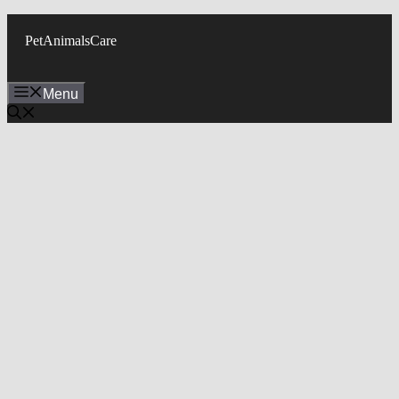
Skip
to
PetAnimalsCare
content
Menu